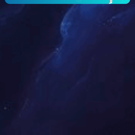
国政府的重点关注项目、当地重点民生工程。项目投产后将大幅提升区域
低居民患病率，提高当地居民健康素质具有重大意义。新华社对本项目进