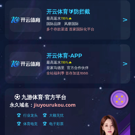
星空体育全站_星空(中国)
办公地址：
北京市丰台区金泽
注册地址：
北京市西城区广安
邮编：
100073
电话：
010-89161616
传真：
010-89161818
E-mail：
cmec@mail.cmec.com
icp@mail.cm