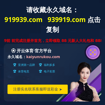
EN
|
繁體
空(中国)
业务领域
社会责任
企业文化