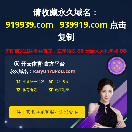
EN
|
繁體
空(中国)
业务领域
社会责任
企业文化